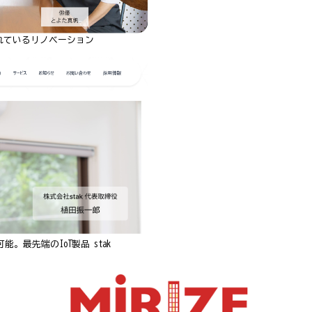
れている
──リノベーション──
可能。
──最先端のIoT製品 stak──