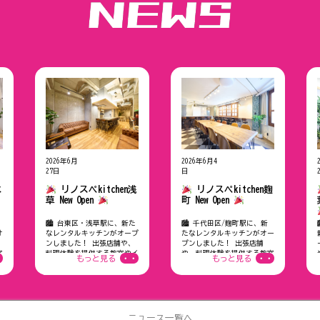
2026年6月
NEWスペー
2026年6月4
NEWスペー
27日
ス情報
日
ス情報
水
リノスぺkitchen浅
リノスぺkitchen麹
草 New Open
町 New Open
🏙 台東区・浅草駅に、新た
🏙 千代田区/麹町駅に、新
オ
なレンタルキッチンがオープ
たなレンタルキッチンがオー
ンしました！ 出張店舗や、
プンしました！ 出張店舗
室
料理体験を提供する教室やイ
や、料理体験を提供する教室
・
もっと見る
・・
もっと見る
・・
さ
ンバウンドビジネス、さらに
やインバウンドビジネス、さ
ナ
ホームパーティ・セミナー・
らにホームパーティ・セミナ
団
動画撮影と、個人から団体ま
ー・動画撮影と、個人から団
ン
で幅広く利用できるレンタル
体まで幅広く利用できるレン
キッチンブラ……
タルキッチンブ……
ニュース一覧へ