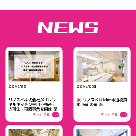
2026年7月6日
2026年6月27日
プレスリリース
NEWスペース情報
リノスペ株式会社が「レン
リノスぺkitchen水道橋風
タルキッチン専用不動産」
水 New Open
の再生・再販事業を開始 ──築
古物件・活用困難テナント
もっと見る
・・
もっと見る
・・
の情報を全国から募集