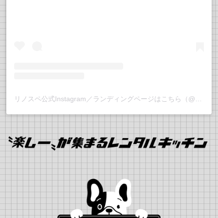
リノスペ公式Instagram／ランディングページはこちら（@rino_supe）で更新中