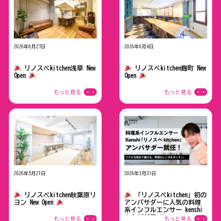
2026年6月27日
2026年6月4日
NEWスペース情報
NEWスペース情報
リノスぺkitchen浅草 New
リノスぺkitchen麹町 New
Open
Open
もっと見る
・・
もっと見る
・・
2026年5月21日
2026年3月31日
NEWスペース情報
NEWスペース情報
リノスぺkitchen秋葉原リ
「リノスペkitchen」初の
ヨン New Open
アンバサダーに人気の料理
系インフルエンサー kenshi
さんが就任
もっと見る
・・
もっと見る
・・