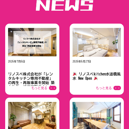
2026年7月6日
2026年6月27日
プレスリリース
NEWスペース情報
リノスペ株式会社が「レン
リノスぺkitchen水道橋風
タルキッチン専用不動産」
水 New Open
の再生・再販事業を開始 ──築
古物件・活用困難テナント
もっと見る
・・
もっと見る
・・
の情報を全国から募集