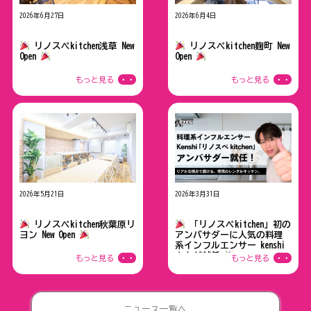
2026年6月27日
2026年6月4日
NEWスペース情報
NEWスペース情報
リノスぺkitchen浅草 New
リノスぺkitchen麹町 New
Open
Open
もっと見る
・・
もっと見る
・・
2026年5月21日
2026年3月31日
NEWスペース情報
NEWスペース情報
リノスぺkitchen秋葉原リ
「リノスペkitchen」初の
ヨン New Open
アンバサダーに人気の料理
系インフルエンサー kenshi
さんが就任
もっと見る
・・
もっと見る
・・
ニュース一覧へ