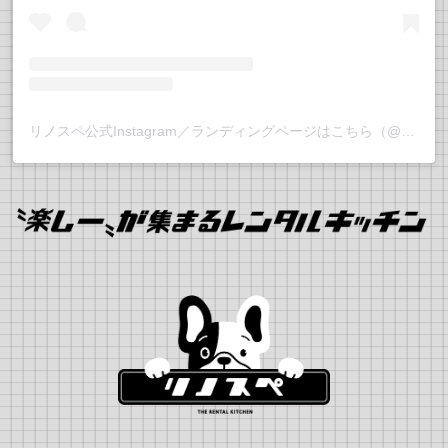
リノスペ公式Instagram／ランディングページはこちら（@rino_supe）で更新中